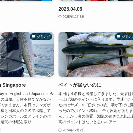
2025.04.06
2025年12月8日
ジギング
ジギン
m Singapore
ベイトが居ないのに
oday in English and Japanese. 今
本日は４名様と出船してきました。先ずは
りの出船。天候不良でなかなか
一上げ潮のポイントに入ります。早速当た
ができません。本日はシンガポ
たのはヤズ <゜)))彡その後、潮が下げに
客様と日本人の２名で出船して
ったのでポイント移動。 全く反応があり
はシンガポールエアラインのパ
ん。しかし瀬の位置、潮流の速さこれ以上
週間の休暇を取り...
高のポイントはないと思いルアー...
日
2024年12月2日