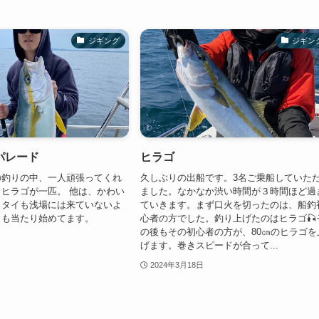
ジギング
ジギン
パレード
ヒラゴ
の釣りの中、一人頑張ってくれ
久しぶりの出船です。3名ご乗船していた
ヒラゴが一匹。 他は、かわい
ました。なかなか渋い時間が３時間ほど過
。タイも浅場には来ていないよ
ていきます。まず口火を切ったのは、船釣
カも当たり始めてます。
心者の方でした。釣り上げたのはヒラゴ🎣
の後もその初心者の方が、80㎝のヒラゴを
げます。巻きスピードが合って...
2024年3月18日